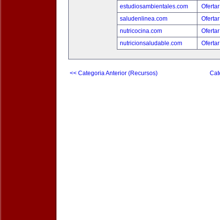
estudiosambientales.com
Ofertar
saludenlinea.com
Ofertar
nutricocina.com
Ofertar
nutricionsaludable.com
Ofertar
<< Categoria Anterior (Recursos)
Cat