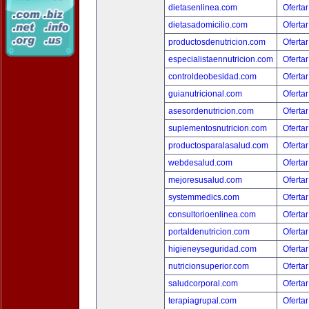
dietasenlinea.com
Ofertar
dietasadomicilio.com
Ofertar
productosdenutricion.com
Ofertar
especialistaennutricion.com
Ofertar
controldeobesidad.com
Ofertar
guianutricional.com
Ofertar
asesordenutricion.com
Ofertar
suplementosnutricion.com
Ofertar
productosparalasalud.com
Ofertar
webdesalud.com
Ofertar
mejoresusalud.com
Ofertar
systemmedics.com
Ofertar
consultorioenlinea.com
Ofertar
portaldenutricion.com
Ofertar
higieneyseguridad.com
Ofertar
nutricionsuperior.com
Ofertar
saludcorporal.com
Ofertar
terapiagrupal.com
Ofertar