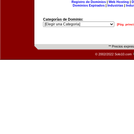
Registro de Dominios
|
Web Hosting
|
D
Dominios Expirados
|
Industrias
|
Indu
Categorías de Dominio:
[Pág. princi
** Precios expre
© 2002/2022 Solo10.com