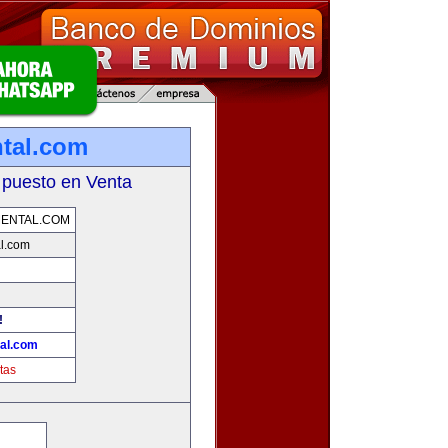
tal.com
 puesto en Venta
ENTAL.COM
l.com
!
al.com
tas