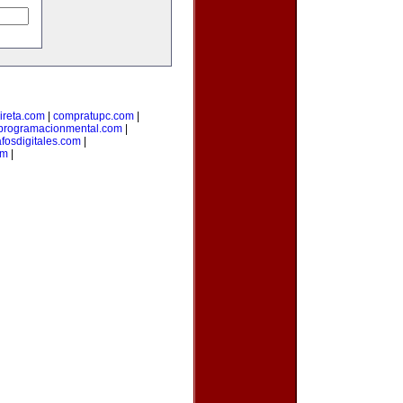
ireta.com
|
compratupc.com
|
programacionmental.com
|
afosdigitales.com
|
om
|