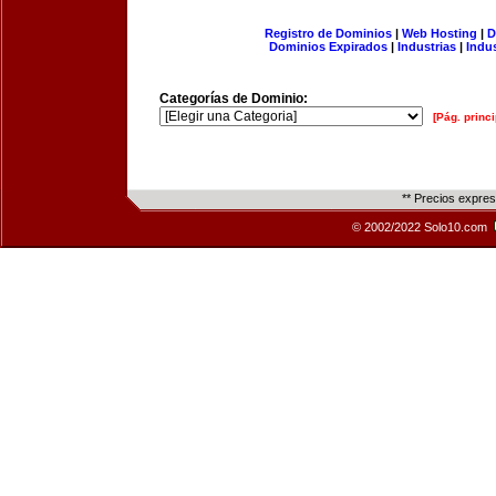
Registro de Dominios
|
Web Hosting
|
D
Dominios Expirados
|
Industrias
|
Indu
Categorías de Dominio:
[Pág. princi
** Precios expre
© 2002/2022 Solo10.com