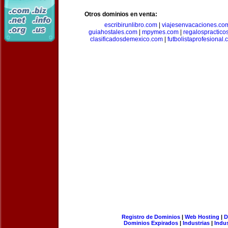
Otros dominios en venta:
escribirunlibro.com
|
viajesenvacaciones.co
guiahostales.com
|
mpymes.com
|
regalospractico
clasificadosdemexico.com
|
futbolistaprofesional
Registro de Dominios
|
Web Hosting
|
D
Dominios Expirados
|
Industrias
|
Indu