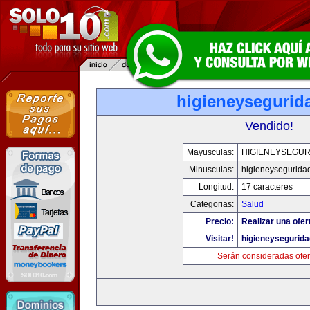
higieneysegurid
Vendido!
Mayusculas:
HIGIENEYSEGUR
Minusculas:
higieneysegurida
Longitud:
17 caracteres
Categorias:
Salud
Precio:
Realizar una ofer
Visitar!
higieneysegurid
Serán consideradas ofer