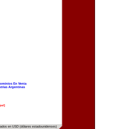
ominios En Venta
strias Argentinas
pal]
sados en USD (dólares estadounidenses)