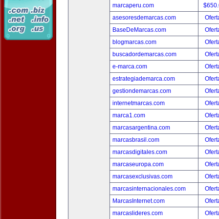
marcaperu.com
$650
asesoresdemarcas.com
Ofert
BaseDeMarcas.com
Ofert
blogmarcas.com
Ofert
buscadordemarcas.com
Ofert
e-marca.com
Ofert
estrategiademarca.com
Ofert
gestiondemarcas.com
Ofert
internetmarcas.com
Ofert
marca1.com
Ofert
marcasargentina.com
Ofert
marcasbrasil.com
Ofert
marcasdigitales.com
Ofert
marcaseuropa.com
Ofert
marcasexclusivas.com
Ofert
marcasinternacionales.com
Ofert
MarcasInternet.com
Ofert
marcaslideres.com
Ofert