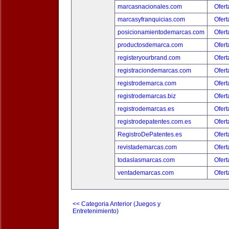
marcasnacionales.com
Ofert
marcasyfranquicias.com
Ofert
posicionamientodemarcas.com
Ofert
productosdemarca.com
Ofert
registeryourbrand.com
Ofert
registraciondemarcas.com
Ofert
registrodemarca.com
Ofert
registrodemarcas.biz
Ofert
registrodemarcas.es
Ofert
registrodepatentes.com.es
Ofert
RegistroDePatentes.es
Ofert
revistademarcas.com
Ofert
todaslasmarcas.com
Ofert
ventademarcas.com
Ofert
<< Categoria Anterior (Juegos y
Entretenimiento)