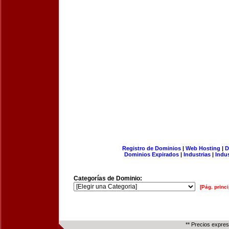
Registro de Dominios
|
Web Hosting
|
D
Dominios Expirados
|
Industrias
|
Indu
Categorías de Dominio:
[Pág. princi
** Precios expre