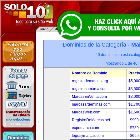
Dominios de la Categoría -
Mar
40 dominios en esta categ
Mostrando 1 de 40
Nombre de Dominio
Precio
registrodemarcas.org
$5,00
registresumarca.com
$3,50
MarcasEnVenta.com
$3,00
marcasargentinas.com
$1,70
MarcasWeb.com
$1,50
RegistroDeMarcas.net
$999
expomarca.com
$780
logosymarcas.com
$699