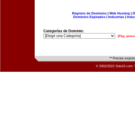
Registro de Dominios
|
Web Hosting
|
D
Dominios Expirados
|
Industrias
|
Indu
Categorías de Dominio:
[Pág. princi
** Precios expre
© 2002/2022 Solo10.com