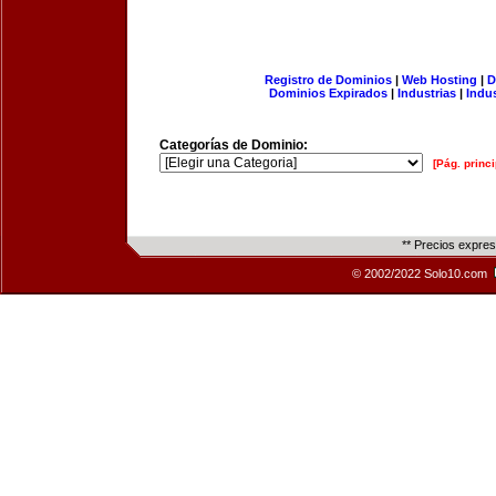
Registro de Dominios
|
Web Hosting
|
D
Dominios Expirados
|
Industrias
|
Indu
Categorías de Dominio:
[Pág. princi
** Precios expre
© 2002/2022 Solo10.com