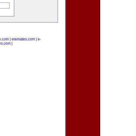
e.com
|
eremates.com
|
e-
es.com
|