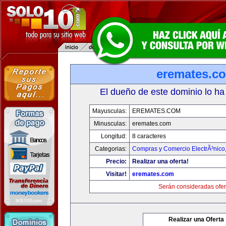
eremates.c
El dueño de este dominio lo ha
Mayusculas:
EREMATES.COM
Minusculas:
eremates.com
Longitud:
8 caracteres
Categorias:
Compras y Comercio ElectrÃ³nico
Precio:
Realizar una oferta!
Visitar!
eremates.com
Serán consideradas ofer
Realizar una Oferta