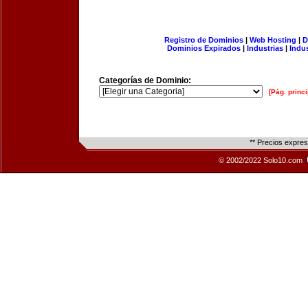
Registro de Dominios
|
Web Hosting
|
D
Dominios Expirados
|
Industrias
|
Indu
Categorías de Dominio:
[Pág. princi
** Precios expre
© 2002/2022 Solo10.com