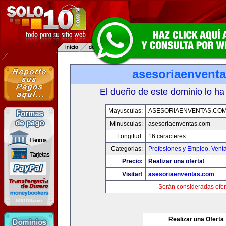
asesoriaenvent
El dueño de este dominio lo ha
Mayusculas:
ASESORIAENVENTAS.CO
Minusculas:
asesoriaenventas.com
Longitud:
16 caracteres
Categorias:
Profesiones y Empleo
,
Venta
Precio:
Realizar una oferta!
Visitar!
asesoriaenventas.com
Serán consideradas ofer
Realizar una Oferta