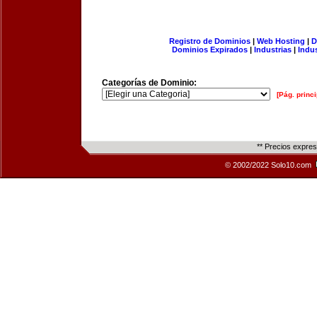
Registro de Dominios
|
Web Hosting
|
D
Dominios Expirados
|
Industrias
|
Indu
Categorías de Dominio:
[Pág. princi
** Precios expre
© 2002/2022 Solo10.com