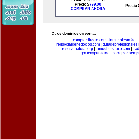
COMPRAR AHORA
Precio $
799.00
Precio 
COMPRAR AHORA
Otros dominios en venta:
comprardirecto.com
|
inmueblesrafael
redsocialdenegocios.com
|
guiadeprofesionales.
reservanatural.org
|
inmueblesquito.com
|
tra
graficaypublicidad.com
|
zonaempr