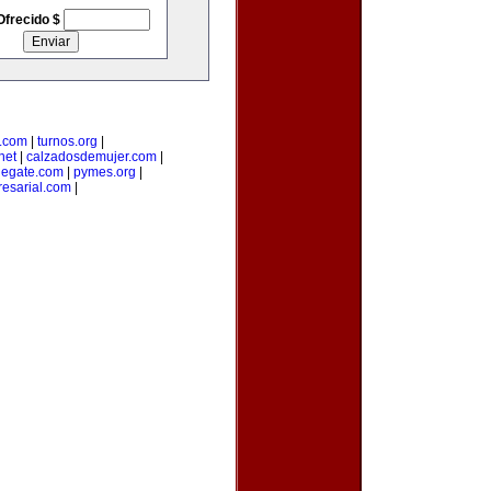
Ofrecido $
a.com
|
turnos.org
|
net
|
calzadosdemujer.com
|
degate.com
|
pymes.org
|
esarial.com
|