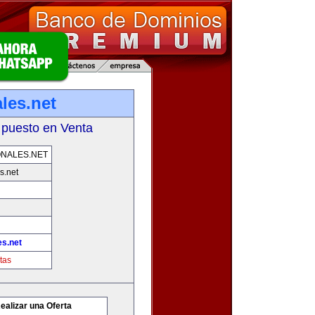
les.net
 puesto en Venta
NALES.NET
s.net
es.net
tas
ealizar una Oferta