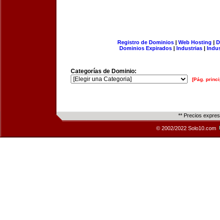
Registro de Dominios
|
Web Hosting
|
D
Dominios Expirados
|
Industrias
|
Indu
Categorías de Dominio:
[Pág. princi
** Precios expre
© 2002/2022 Solo10.com