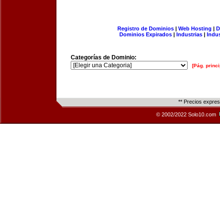
Registro de Dominios
|
Web Hosting
|
D
Dominios Expirados
|
Industrias
|
Indu
Categorías de Dominio:
[Pág. princi
** Precios expre
© 2002/2022 Solo10.com