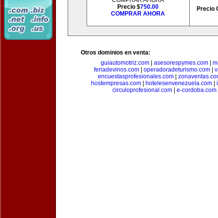
COMPRAR AHORA
Precio $
750.00
Precio 
COMPRAR AHORA
Otros dominios en venta:
guiautomotriz.com
|
asesorespymes.com
|
m
feriadevinos.com
|
operadoradeturismo.com
|
v
encuestasprofesionales.com
|
zonaventas.c
hostempresas.com
|
hotelesenvenezuela.com
|
circuloprofesional.com
|
e-cordoba.com