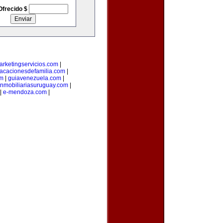
Ofrecido $
arketingservicios.com
|
acacionesdefamilia.com
|
om
|
guiavenezuela.com
|
inmobiliariasuruguay.com
|
|
e-mendoza.com
|