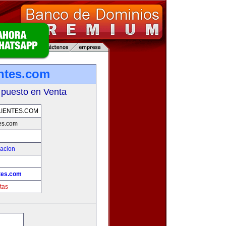
ntes.com
 puesto en Venta
IENTES.COM
es.com
zacion
tes.com
tas