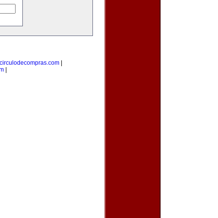
circulodecompras.com
|
om
|