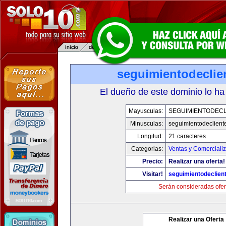
seguimientodeclie
El dueño de este dominio lo ha
Mayusculas:
SEGUIMIENTODECL
Minusculas:
seguimientodeclient
Longitud:
21 caracteres
Categorias:
Ventas y Comerciali
Precio:
Realizar una oferta!
Visitar!
seguimientodeclien
Serán consideradas ofer
Realizar una Oferta