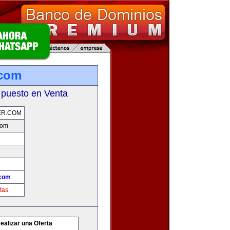
.com
 puesto en Venta
ER.COM
com
.com
tas
ealizar una Oferta