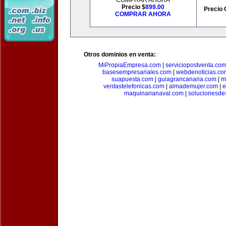
COMPRAR AHORA
Precio $
899.00
Precio 
COMPRAR AHORA
Otros dominios en venta:
MiPropiaEmpresa.com
|
serviciopostventa.co
basesempresariales.com
|
webdenoticias.co
suapuesta.com
|
guiagrancanaria.com
|
m
ventastelefonicas.com
|
almademujer.com
|
e
maquinarianaval.com
|
solucionesde