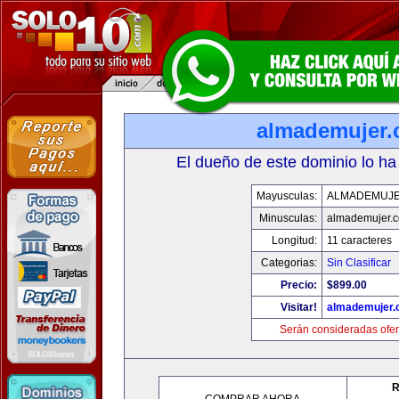
almademujer
El dueño de este dominio lo ha
Mayusculas:
ALMADEMUJ
Minusculas:
almademujer.
Longitud:
11 caracteres
Categorias:
Sin Clasificar
Precio:
$899.00
Visitar!
almademujer
Serán consideradas ofer
R