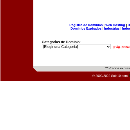
Registro de Dominios
|
Web Hosting
|
D
Dominios Expirados
|
Industrias
|
Indu
Categorías de Dominio:
[Pág. princi
** Precios expre
© 2002/2022 Solo10.com