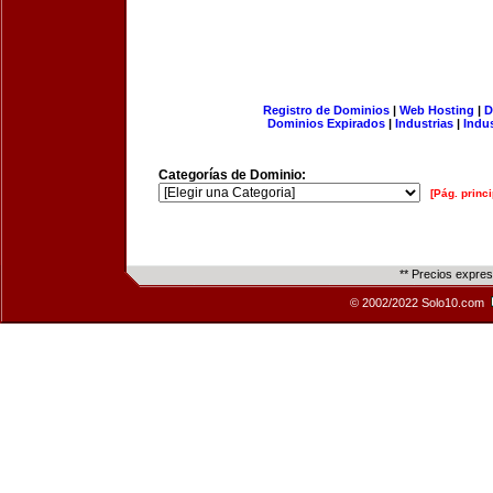
Registro de Dominios
|
Web Hosting
|
D
Dominios Expirados
|
Industrias
|
Indu
Categorías de Dominio:
[Pág. princi
** Precios expre
© 2002/2022 Solo10.com