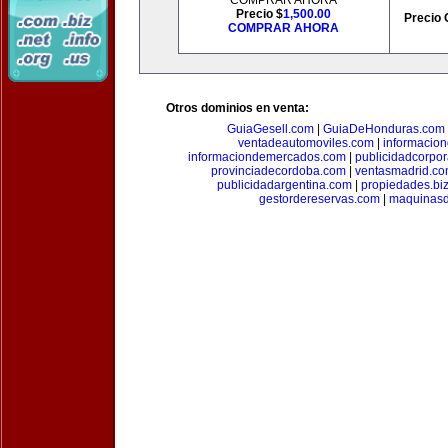
COMPRAR AHORA
Precio $
1,500.00
Precio 
COMPRAR AHORA
Otros dominios en venta:
GuiaGesell.com
|
GuiaDeHonduras.com
ventadeautomoviles.com
|
informacio
informaciondemercados.com
|
publicidadcorpor
provinciadecordoba.com
|
ventasmadrid.c
publicidadargentina.com
|
propiedades.bi
gestordereservas.com
|
maquinasd