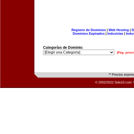
Registro de Dominios
|
Web Hosting
|
D
Dominios Expirados
|
Industrias
|
Indu
Categorías de Dominio:
[Pág. princi
** Precios expre
© 2002/2022 Solo10.com