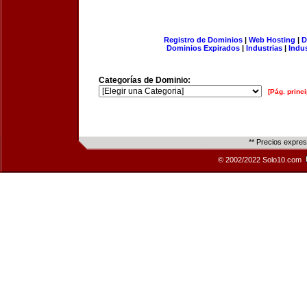
Registro de Dominios
|
Web Hosting
|
D
Dominios Expirados
|
Industrias
|
Indu
Categorías de Dominio:
[Pág. princi
** Precios expre
© 2002/2022 Solo10.com