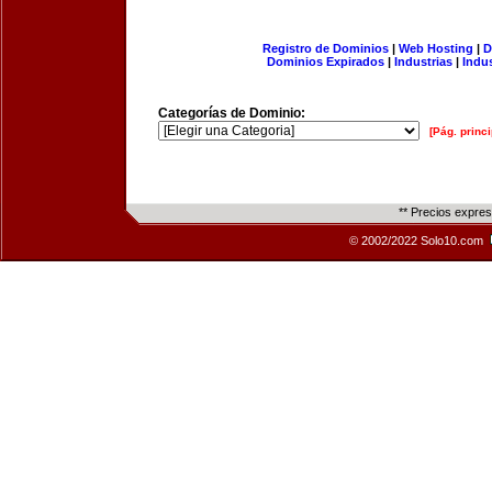
Registro de Dominios
|
Web Hosting
|
D
Dominios Expirados
|
Industrias
|
Indu
Categorías de Dominio:
[Pág. princi
** Precios expre
© 2002/2022 Solo10.com