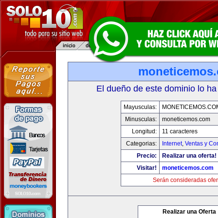
moneticemos
El dueño de este dominio lo ha
Mayusculas:
MONETICEMOS.CO
Minusculas:
moneticemos.com
Longitud:
11 caracteres
Categorias:
Internet
,
Ventas y Co
Precio:
Realizar una oferta!
Visitar!
moneticemos.com
Serán consideradas ofer
Realizar una Oferta