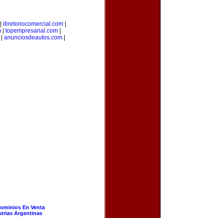
|
diretoriocomercial.com
|
m
|
topempresarial.com
|
|
anunciosdeautos.com
|
ominios En Venta
strias Argentinas