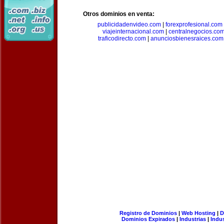
Otros dominios en venta:
publicidadenvideo.com
|
forexprofesional.com
viajeinternacional.com
|
centralnegocios.co
traficodirecto.com
|
anunciosbienesraices.com
Registro de Dominios
|
Web Hosting
|
D
Dominios Expirados
|
Industrias
|
Indu