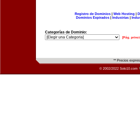
Registro de Dominios
|
Web Hosting
|
D
Dominios Expirados
|
Industrias
|
Indu
Categorías de Dominio:
[Pág. princi
** Precios expre
© 2002/2022 Solo10.com