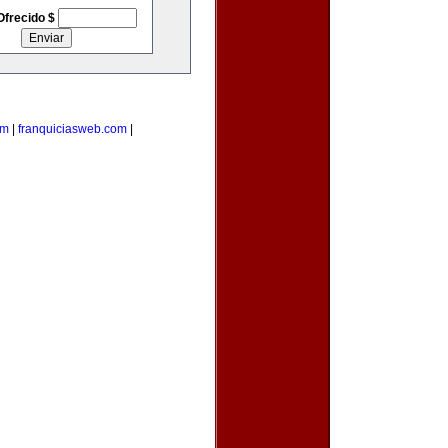
Ofrecido $
om
|
franquiciasweb.com
|