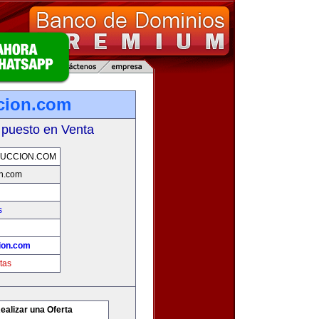
cion.com
 puesto en Venta
UCCION.COM
n.com
s
ion.com
tas
ealizar una Oferta