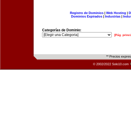
Registro de Dominios
|
Web Hosting
|
D
Dominios Expirados
|
Industrias
|
Indu
Categorías de Dominio:
[Pág. princi
** Precios expre
© 2002/2022 Solo10.com