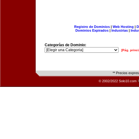
Registro de Dominios
|
Web Hosting
|
D
Dominios Expirados
|
Industrias
|
Indu
Categorías de Dominio:
[Pág. princi
** Precios expre
© 2002/2022 Solo10.com