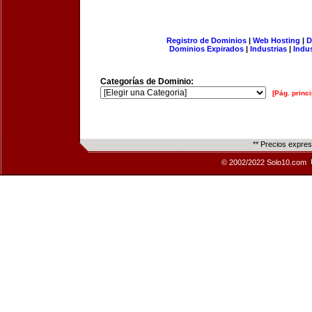
Registro de Dominios
|
Web Hosting
|
D
Dominios Expirados
|
Industrias
|
Indu
Categorías de Dominio:
[Pág. princi
** Precios expre
© 2002/2022 Solo10.com