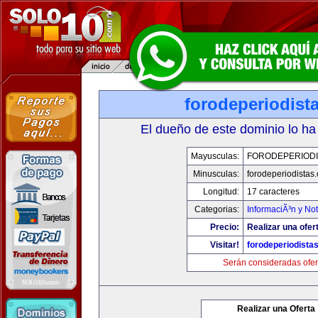
forodeperiodist
El dueño de este dominio lo ha
Mayusculas:
FORODEPERIODI
Minusculas:
forodeperiodistas
Longitud:
17 caracteres
Categorias:
InformaciÃ³n y Not
Precio:
Realizar una ofer
Visitar!
forodeperiodista
Serán consideradas ofer
Realizar una Oferta