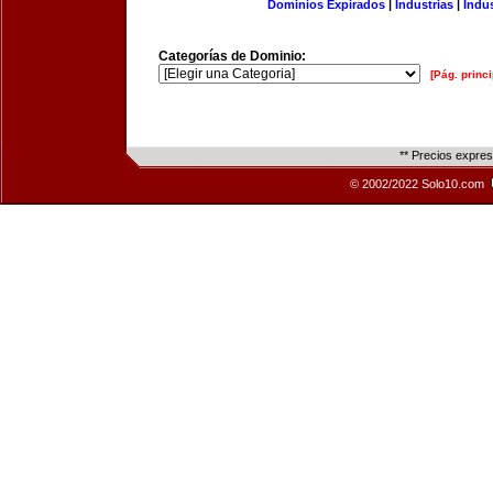
Dominios Expirados
|
Industrias
|
Indu
Categorías de Dominio:
[Pág. princi
** Precios expre
© 2002/2022 Solo10.com