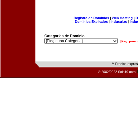
Registro de Dominios
|
Web Hosting
|
D
Dominios Expirados
|
Industrias
|
Indu
Categorías de Dominio:
[Pág. princi
** Precios expre
© 2002/2022 Solo10.com