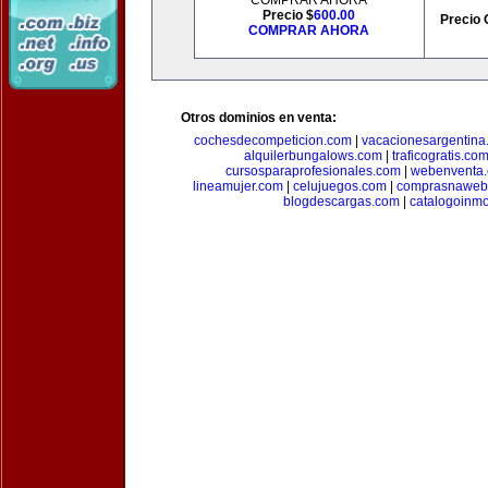
COMPRAR AHORA
Precio $
600.00
Precio 
COMPRAR AHORA
Otros dominios en venta:
cochesdecompeticion.com
|
vacacionesargentina
alquilerbungalows.com
|
traficogratis.co
cursosparaprofesionales.com
|
webenventa
lineamujer.com
|
celujuegos.com
|
comprasnaweb
blogdescargas.com
|
catalogoinmo