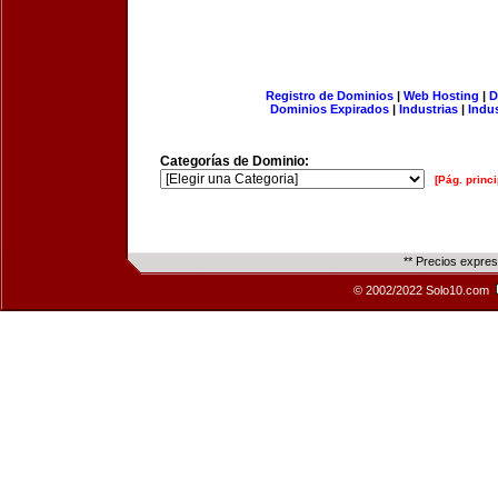
Registro de Dominios
|
Web Hosting
|
D
Dominios Expirados
|
Industrias
|
Indu
Categorías de Dominio:
[Pág. princi
** Precios expre
© 2002/2022 Solo10.com