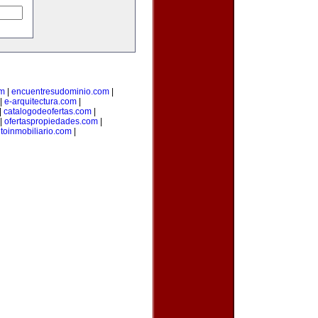
om
|
encuentresudominio.com
|
|
e-arquitectura.com
|
|
catalogodeofertas.com
|
|
ofertaspropiedades.com
|
oinmobiliario.com
|