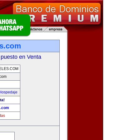
es.com
 puesto en Venta
ELES.COM
.com
 Hospedaje
ta!
s.com
tas