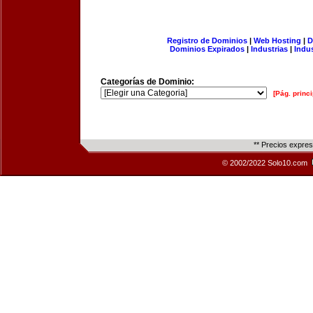
Registro de Dominios
|
Web Hosting
|
D
Dominios Expirados
|
Industrias
|
Indu
Categorías de Dominio:
[Pág. princi
** Precios expre
© 2002/2022 Solo10.com