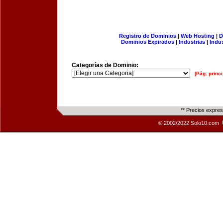
Registro de Dominios
|
Web Hosting
|
D
Dominios Expirados
|
Industrias
|
Indu
Categorías de Dominio:
[Pág. princi
** Precios expre
© 2002/2022 Solo10.com