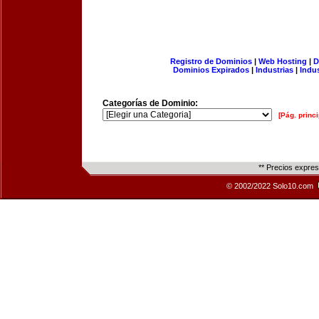
Registro de Dominios
|
Web Hosting
|
D
Dominios Expirados
|
Industrias
|
Indu
Categorías de Dominio:
[Pág. princi
** Precios expre
© 2002/2022 Solo10.com