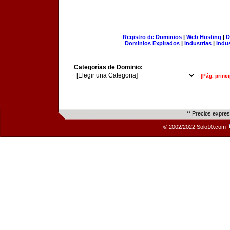
Registro de Dominios
|
Web Hosting
|
D
Dominios Expirados
|
Industrias
|
Indu
Categorías de Dominio:
[Pág. princi
** Precios expre
© 2002/2022 Solo10.com