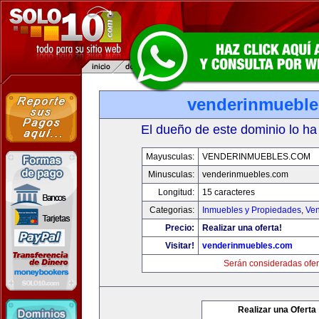
venderinmuebl
El dueño de este dominio lo ha
Mayusculas:
VENDERINMUEBLES.COM
Minusculas:
venderinmuebles.com
Longitud:
15 caracteres
Categorias:
Inmuebles y Propiedades
,
Ven
Precio:
Realizar una oferta!
Visitar!
venderinmuebles.com
Serán consideradas ofer
Realizar una Oferta