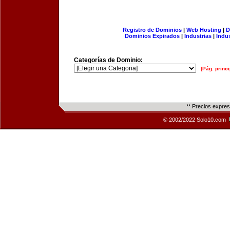
Registro de Dominios
|
Web Hosting
|
D
Dominios Expirados
|
Industrias
|
Indu
Categorías de Dominio:
[Pág. princi
** Precios expre
© 2002/2022 Solo10.com