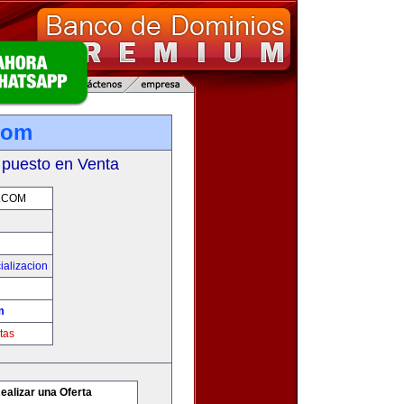
.com
 puesto en Venta
.COM
ializacion
m
tas
ealizar una Oferta