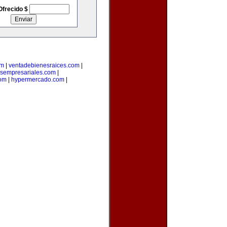
Ofrecido $
om
|
ventadebienesraices.com
|
osempresariales.com
|
om
|
hypermercado.com
|