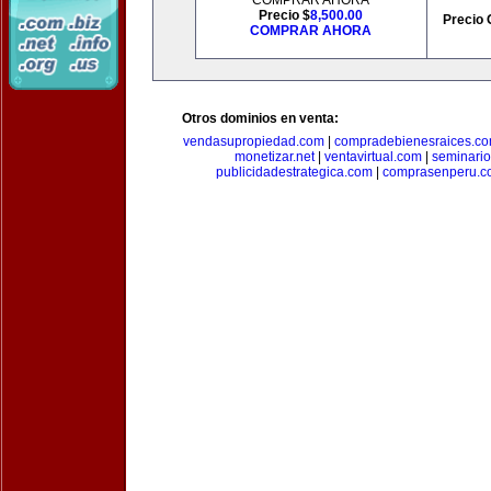
COMPRAR AHORA
Precio $
8,500.00
Precio 
COMPRAR AHORA
Otros dominios en venta:
vendasupropiedad.com
|
compradebienesraices.c
monetizar.net
|
ventavirtual.com
|
seminari
publicidadestrategica.com
|
comprasenperu.c