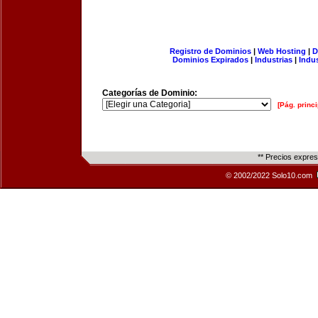
Registro de Dominios
|
Web Hosting
|
D
Dominios Expirados
|
Industrias
|
Indu
Categorías de Dominio:
[Pág. princi
** Precios expre
© 2002/2022 Solo10.com