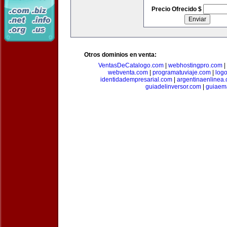
Precio Ofrecido $
Otros dominios en venta:
VentasDeCatalogo.com
|
webhostingpro.com
|
webventa.com
|
programatuviaje.com
|
log
identidadempresarial.com
|
argentinaenlinea
guiadelinversor.com
|
guiaem