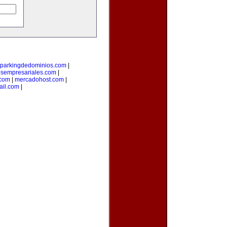
parkingdedominios.com
|
osempresariales.com
|
.com
|
mercadohost.com
|
ail.com
|