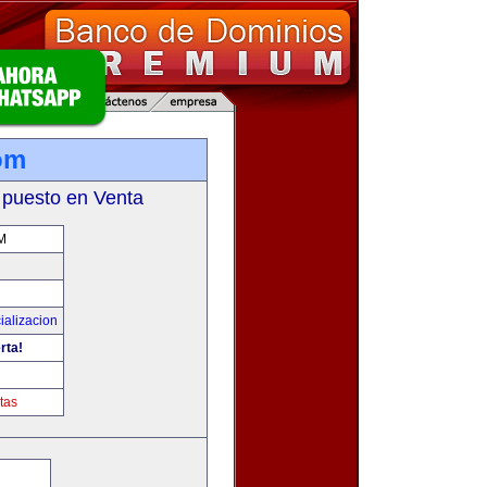
om
 puesto en Venta
M
ializacion
rta!
tas