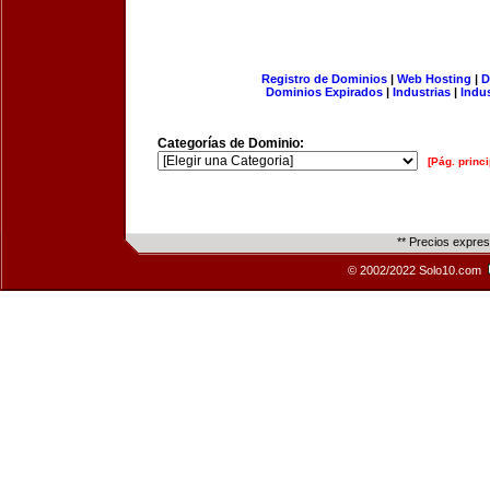
Registro de Dominios
|
Web Hosting
|
D
Dominios Expirados
|
Industrias
|
Indu
Categorías de Dominio:
[Pág. princi
** Precios expre
© 2002/2022 Solo10.com