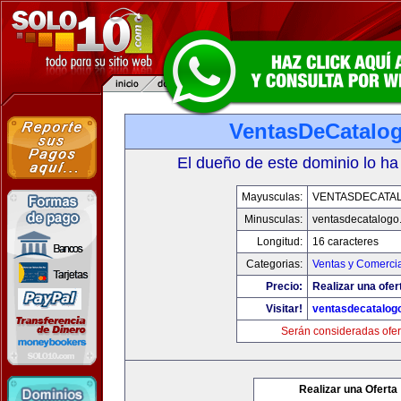
VentasDeCatalo
El dueño de este dominio lo ha
Mayusculas:
VENTASDECATA
Minusculas:
ventasdecatalogo
Longitud:
16 caracteres
Categorias:
Ventas y Comercia
Precio:
Realizar una ofer
Visitar!
ventasdecatalog
Serán consideradas ofer
Realizar una Oferta