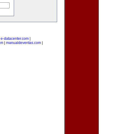
|
e-datacenter.com
|
om
|
manualdeventas.com
|