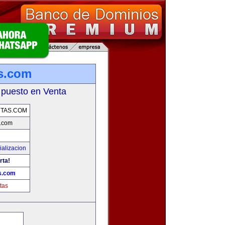
s.com
 puesto en Venta
TAS.COM
.com
alizacion
rta!
s.com
tas