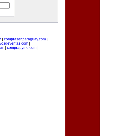
m
|
comprasenparaguay.com
|
ivosdeventas.com
|
com
|
comprapyme.com
|