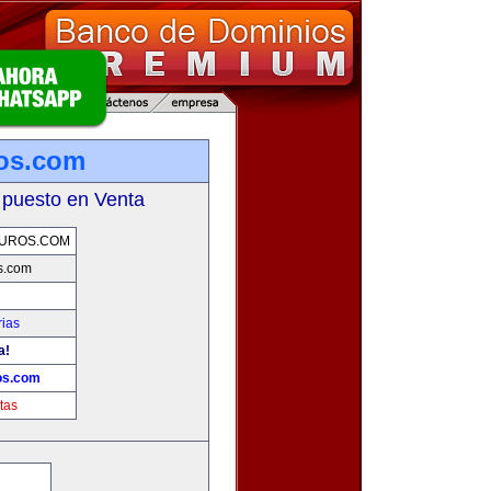
os.com
 puesto en Venta
UROS.COM
s.com
rias
a!
os.com
tas