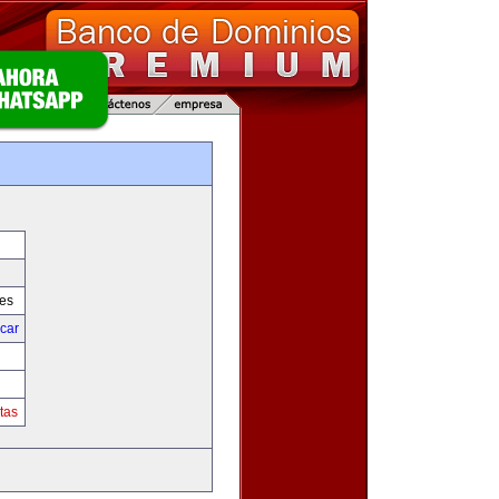
res
icar
tas