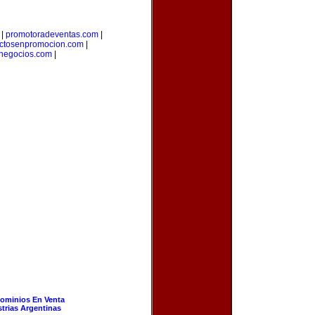
|
promotoradeventas.com
|
ctosenpromocion.com
|
ynegocios.com
|
ominios En Venta
strias Argentinas