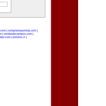
.com
|
compramayorista.com
|
om
|
ventasdecampos.com
|
ntas.com
|
turismo.cr
|