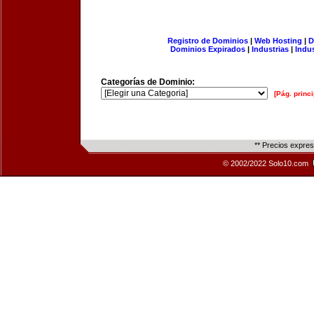
Registro de Dominios
|
Web Hosting
|
D
Dominios Expirados
|
Industrias
|
Indu
Categorías de Dominio:
[Pág. princi
** Precios expre
© 2002/2022 Solo10.com