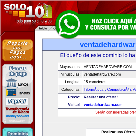
ventadehardwa
El dueño de este dominio lo ha
Mayusculas:
VENTADEHARDWARE.COM
Minusculas:
ventadehardware.com
Longitud:
15 caracteres
Categorias:
InformÃ¡tica y ComputaciÃ³n
,
V
Precio:
Realizar una oferta!
Visitar!
ventadehardware.com
Serán consideradas ofer
Realizar una Oferta