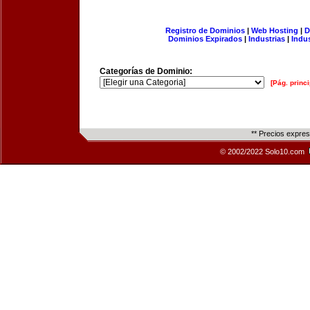
Registro de Dominios
|
Web Hosting
|
D
Dominios Expirados
|
Industrias
|
Indu
Categorías de Dominio:
[Pág. princi
** Precios expre
© 2002/2022 Solo10.com