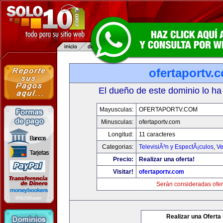
ofertaportv.
El dueño de este dominio lo ha
Mayusculas:
OFERTAPORTV.COM
Minusculas:
ofertaportv.com
Longitud:
11 caracteres
Categorias:
TelevisiÃ³n y EspectÃ¡culos
,
Ve
Precio:
Realizar una oferta!
Visitar!
ofertaportv.com
Serán consideradas ofer
Realizar una Oferta