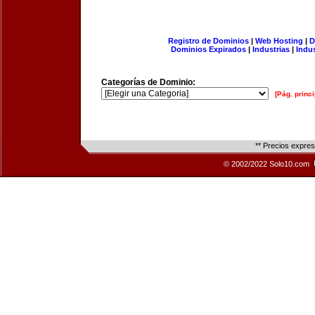
Registro de Dominios
|
Web Hosting
|
D
Dominios Expirados
|
Industrias
|
Indu
Categorías de Dominio:
[Pág. princi
** Precios expre
© 2002/2022 Solo10.com