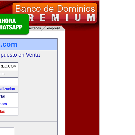
o.com
 puesto en Venta
REO.COM
com
alizacion
rta!
.com
tas