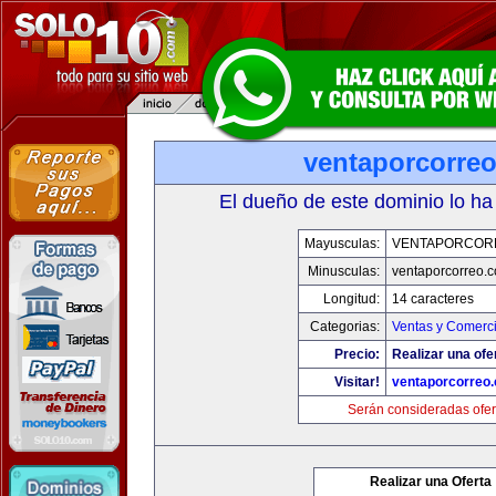
ventaporcorre
El dueño de este dominio lo ha
Mayusculas:
VENTAPORCOR
Minusculas:
ventaporcorreo.
Longitud:
14 caracteres
Categorias:
Ventas y Comerci
Precio:
Realizar una ofe
Visitar!
ventaporcorreo
Serán consideradas ofer
Realizar una Oferta