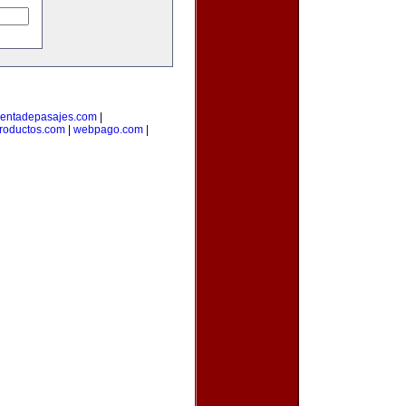
entadepasajes.com
|
roductos.com
|
webpago.com
|