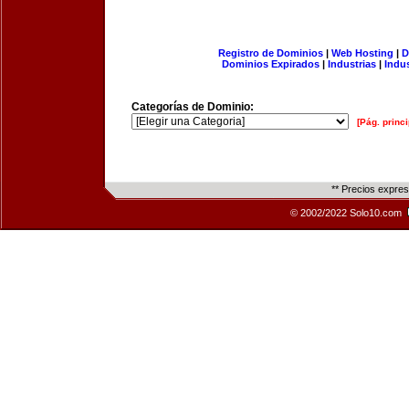
Registro de Dominios
|
Web Hosting
|
D
Dominios Expirados
|
Industrias
|
Indu
Categorías de Dominio:
[Pág. princi
** Precios expre
© 2002/2022 Solo10.com